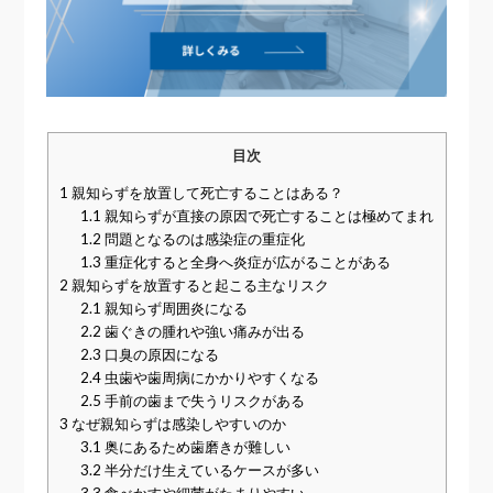
目次
1
親知らずを放置して死亡することはある？
1.1
親知らずが直接の原因で死亡することは極めてまれ
1.2
問題となるのは感染症の重症化
1.3
重症化すると全身へ炎症が広がることがある
2
親知らずを放置すると起こる主なリスク
2.1
親知らず周囲炎になる
2.2
歯ぐきの腫れや強い痛みが出る
2.3
口臭の原因になる
2.4
虫歯や歯周病にかかりやすくなる
2.5
手前の歯まで失うリスクがある
3
なぜ親知らずは感染しやすいのか
3.1
奥にあるため歯磨きが難しい
3.2
半分だけ生えているケースが多い
3.3
食べかすや細菌がたまりやすい