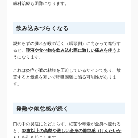
歯科治療も困難になります。
飲み込みづらくなる
親知らずの腫れが喉の近く（咽頭側）に向かって進行す
ると、
唾液や食べ物を飲み込む際に激しい痛みを伴う
よ
うになります。
これは炎症が喉の粘膜を圧迫しているサインであり、放
置すると気道を塞いで呼吸困難に陥る可能性がありま
す。
発熱や倦怠感が続く
口の中の炎症にとどまらず、細菌や毒素が全身へ流れる
と、
38度以上の高熱や激しい全身の倦怠感（けんたいか
ん）
を引き起こします。