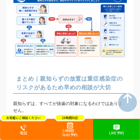
まとめ｜親知らずの放置は重症感染症の
リスクがあるため早めの相談が大切
親知らずは、すべてが抜歯の対象になるわけではありま
せん。
一方で、見た目では問題がなくても、レントゲンやCT検
24時間
査によって炎症や虫歯が見つかるケースもあります。
電話
LINE予約
Web予約