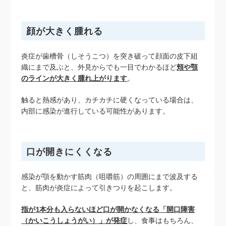
顔が大きく腫れる
炎症が歯槽骨（しそうこつ）を突き破って顔面の皮下組
織にまで及ぶと、外見からでも一目でわかるほど
頬や顎
のラインが大きく腫れ上がります
。
触ると熱感があり、カチカチに硬くなっている場合は、
内部に感染が進行している可能性があります。
口が開きにくくなる
感染が顎を動かす筋肉（咀嚼筋）の周囲にまで波及する
と、筋肉が炎症によって引きつりを起こします。
指が1本分も入らないほど口が開かなくなる「開口障害
（かいこうしょうがい）」が発症
し、食事はもちろん、