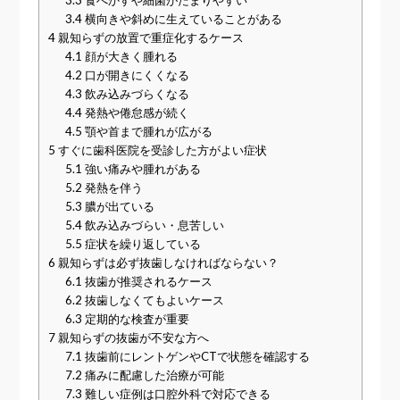
3.4
横向きや斜めに生えていることがある
4
親知らずの放置で重症化するケース
4.1
顔が大きく腫れる
4.2
口が開きにくくなる
4.3
飲み込みづらくなる
4.4
発熱や倦怠感が続く
4.5
顎や首まで腫れが広がる
5
すぐに歯科医院を受診した方がよい症状
5.1
強い痛みや腫れがある
5.2
発熱を伴う
5.3
膿が出ている
5.4
飲み込みづらい・息苦しい
5.5
症状を繰り返している
6
親知らずは必ず抜歯しなければならない？
6.1
抜歯が推奨されるケース
6.2
抜歯しなくてもよいケース
6.3
定期的な検査が重要
7
親知らずの抜歯が不安な方へ
7.1
抜歯前にレントゲンやCTで状態を確認する
7.2
痛みに配慮した治療が可能
7.3
難しい症例は口腔外科で対応できる