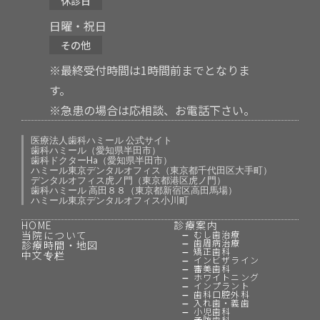
休診日
日曜・祝日
その他
※最終受付時間は1時間前までとなりま
す。
※急患の場合は応相談、お電話下さい。
医療法人歯科ハミール 公式サイト
歯科ハミール（愛知県半田市）
歯科ドクターHa（愛知県半田市）
ハミール東京デンタルオフィス（東京都千代田区大手町）
デンタルオフィス虎ノ門（東京都港区虎ノ門）
歯科ハミール 高田８８（東京都新宿区高田馬場）
ハミール東京デンタルオフィス小川町
HOME
診療案内
当院について
むし歯治療
歯周病治療
診療時間・地図
矯正歯科
中文专栏
インビザライン
審美歯科
ホワイトニング
インプラント
歯科口腔外科
入れ歯・義歯
小児歯科
予防歯科