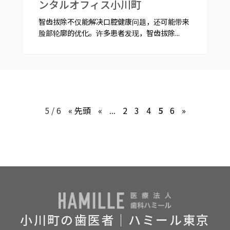
ンタルオフィス小川町
智齿拔除不仅能解决口腔健康问题，还可能带来
脸部轮廓的优化。许多患者发现，智齿拔除...
5 / 6
« 先頭
«
...
2
3
4
5
6
»
小川町の歯医者｜ハミール東京