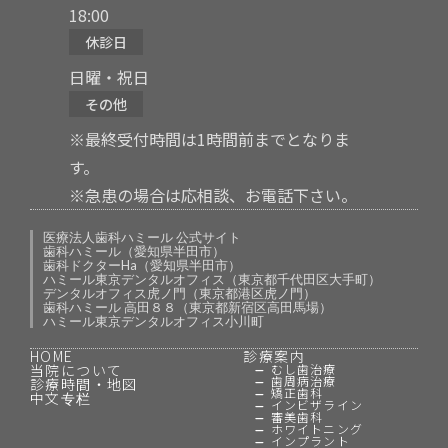
18:00
休診日
日曜・祝日
その他
※最終受付時間は1時間前までとなりま
す。
※急患の場合は応相談、お電話下さい。
医療法人歯科ハミール 公式サイト
歯科ハミール（愛知県半田市）
歯科ドクターHa（愛知県半田市）
ハミール東京デンタルオフィス（東京都千代田区大手町）
デンタルオフィス虎ノ門（東京都港区虎ノ門）
歯科ハミール 高田８８（東京都新宿区高田馬場）
ハミール東京デンタルオフィス小川町
HOME
診療案内
当院について
むし歯治療
歯周病治療
診療時間・地図
矯正歯科
中文专栏
インビザライン
審美歯科
ホワイトニング
インプラント