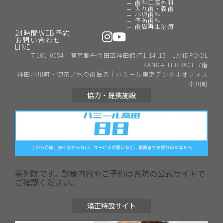
歯科口腔外科
入れ歯・義歯
小児歯科
予防歯科
歯周再生治療
24時間WEB予約
お問い合わせ
LINE
〒101-0054 東京都千代田区神田錦町1-14-13 LANDPOOL
KANDA TERRACE 7階
神田小川町・御茶ノ水の歯医者｜ハミール東京デンタルオフィス
小川町
協力・提携施設
系列院です。診療内容やご予約は各院の公式サイトで
ご確認ください。
矯正特設サイト