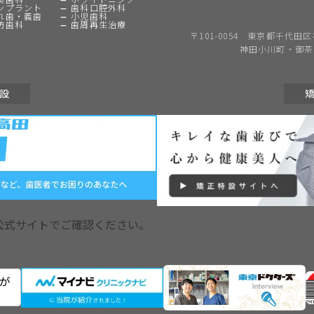
ンプラント
歯科口腔外科
れ歯・義歯
小児歯科
防歯科
歯周再生治療
〒101-0054 東京都千代田区神田
神田小川町・御茶
設
公式サイトでご確認ください。