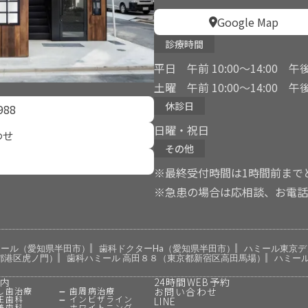
Google Map
診療時間
平日 午前 10:00〜14:00 午後 
土曜 午前 10:00〜14:00 午後 
休診日
988
日曜・祝日
わせ
その他
※最終受付時間は1時間前まで
※急患の場合は応相談、お電話
ミール（愛知県半田市）
歯科ドクターHa（愛知県半田市）
ハミール東京デ
都港区虎ノ門）
歯科ハミール 高田８８（東京都新宿区高田馬場）
ハミー
案内
24時間WEB予約
し歯治療
歯周病治療
お問い合わせ
正歯科
インビザライン
LINE
美歯科
ホワイトニング