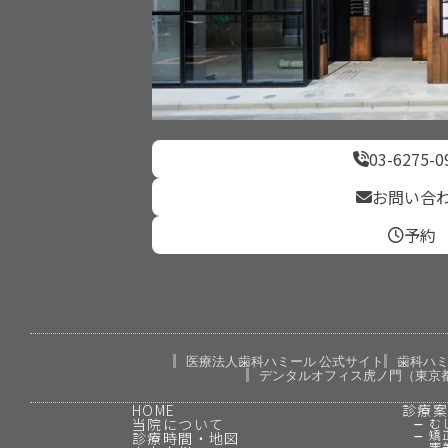
03-6275-0
お問い合
予約
医療法人歯科ハミール 公式サイト
歯科ハ
デンタルオフィス虎ノ門（東京
HOME
診療
当院について
む
矯
診療時間・地図
審