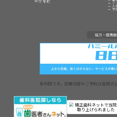
中文专栏
イ
入
予
協力・提携施
系列院です。診療内容やご予約は各院の